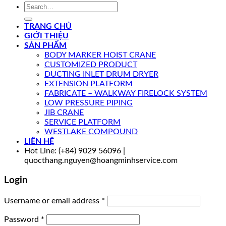
Search
for:
TRANG CHỦ
GIỚI THIỆU
SẢN PHẨM
BODY MARKER HOIST CRANE
CUSTOMIZED PRODUCT
DUCTING INLET DRUM DRYER
EXTENSION PLATFORM
FABRICATE – WALKWAY FIRELOCK SYSTEM
LOW PRESSURE PIPING
JIB CRANE
SERVICE PLATFORM
WESTLAKE COMPOUND
LIÊN HỆ
Hot Line: (+84) 9029 56096 |
quocthang.nguyen@hoangminhservice.com
Login
Username or email address
*
Password
*