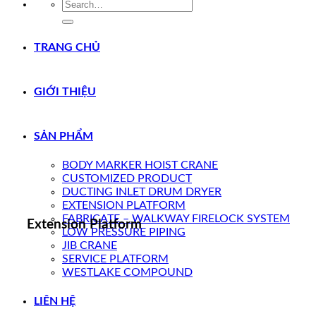
Search
for:
TRANG CHỦ
GIỚI THIỆU
SẢN PHẨM
BODY MARKER HOIST CRANE
CUSTOMIZED PRODUCT
DUCTING INLET DRUM DRYER
EXTENSION PLATFORM
FABRICATE – WALKWAY FIRELOCK SYSTEM
Extension Platform
LOW PRESSURE PIPING
JIB CRANE
SERVICE PLATFORM
WESTLAKE COMPOUND
LIÊN HỆ