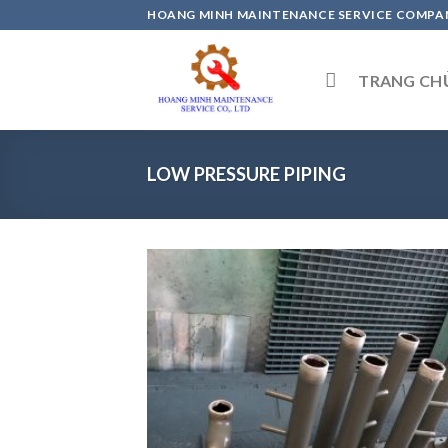
Skip
HOANG MINH MAINTENANCE SERVICE COMPAN
to
content
TRANG CH
LOW PRESSURE PIPING
Add
wish