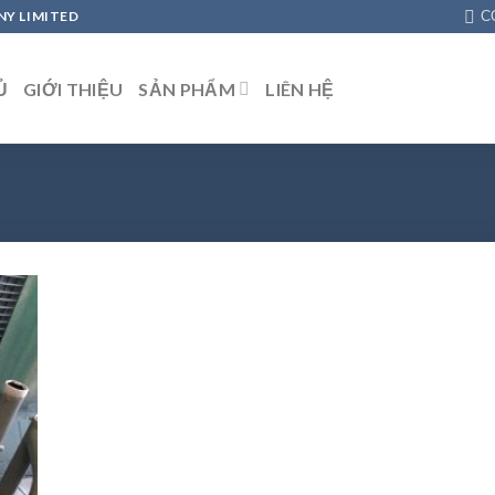
Y LIMITED
C
Ủ
GIỚI THIỆU
SẢN PHẨM
LIÊN HỆ
 to
list