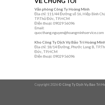
VỀ CHÚNG TÔI
Văn phòng Công Ty Hoàng Minh
Địa chỉ: 111/44 Đường số 16, Hiệp Bình Ch
TP.Thủ Đức, TP.HCM
Điện thoại: 09029 56096
Email:
quocthang.nguyen@hoangminhservice.com
Kho Công Ty Dịch Vụ Bảo Trì Hoàng Min
Địa chỉ: 18/14 Đường, Phước Long B, TP.T
Đức, TP.HCM
Điện thoại: 09029 56096
Copyright 2026 ©
Công Ty Dịch Vụ Bảo Trì 