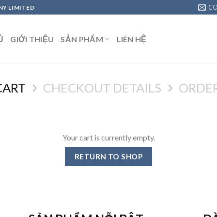
C
Y LIMITED
Ủ
GIỚI THIỆU
SẢN PHẨM
LIÊN HỆ
CART
CHECKOUT DETAILS
ORDE
Your cart is currently empty.
RETURN TO SHOP