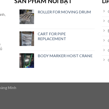
SẢN PHẨM NỖI BẬT
D
ROLLER FOR MOVING DRUM
ánh,
CART FOR PIPE
REPLACEMENT
h
hủ
BODY MARKER HOIST CRANE
Hoàng Minh