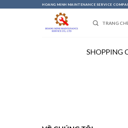
Skip
HOANG MINH MAINTENANCE SERVICE COMPAN
to
content
TRANG CH
SHOPPING 