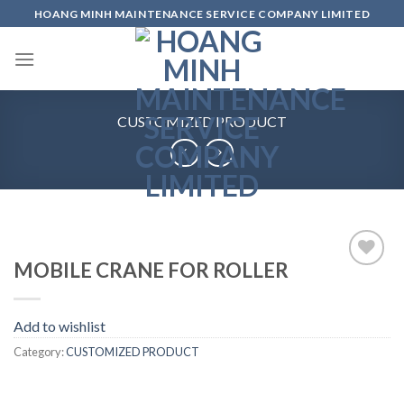
Skip
HOANG MINH MAINTENANCE SERVICE COMPANY LIMITED
to
content
CUSTOMIZED PRODUCT
MOBILE CRANE FOR ROLLER
Add to
wishlist
Add to wishlist
Category:
CUSTOMIZED PRODUCT