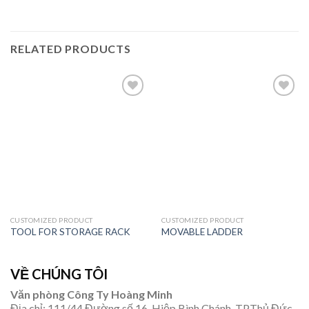
RELATED PRODUCTS
Add to
Add to
wishlist
wishlist
CUSTOMIZED PRODUCT
CUSTOMIZED PRODUCT
TOOL FOR STORAGE RACK
MOVABLE LADDER
VỀ CHÚNG TÔI
Văn phòng Công Ty Hoàng Minh
Địa chỉ: 111/44 Đường số 16, Hiệp Bình Chánh, TP.Thủ Đức,